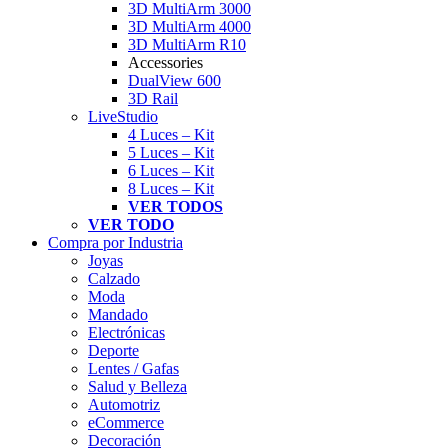
3D MultiArm 3000
3D MultiArm 4000
3D MultiArm R10
Accessories
DualView 600
3D Rail
LiveStudio
4 Luces – Kit
5 Luces – Kit
6 Luces – Kit
8 Luces – Kit
VER TODOS
VER TODO
Compra por Industria
Joyas
Calzado
Moda
Mandado
Electrónicas
Deporte
Lentes / Gafas
Salud y Belleza
Automotriz
eCommerce
Decoración