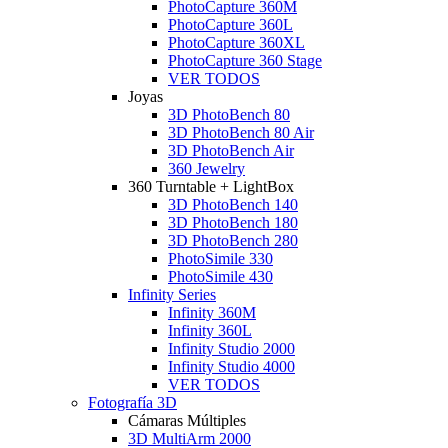
PhotoCapture 360M
PhotoCapture 360L
PhotoCapture 360XL
PhotoCapture 360 Stage
VER TODOS
Joyas
3D PhotoBench 80
3D PhotoBench 80 Air
3D PhotoBench Air
360 Jewelry
360 Turntable + LightBox
3D PhotoBench 140
3D PhotoBench 180
3D PhotoBench 280
PhotoSimile 330
PhotoSimile 430
Infinity Series
Infinity 360M
Infinity 360L
Infinity Studio 2000
Infinity Studio 4000
VER TODOS
Fotografía 3D
Cámaras Múltiples
3D MultiArm 2000