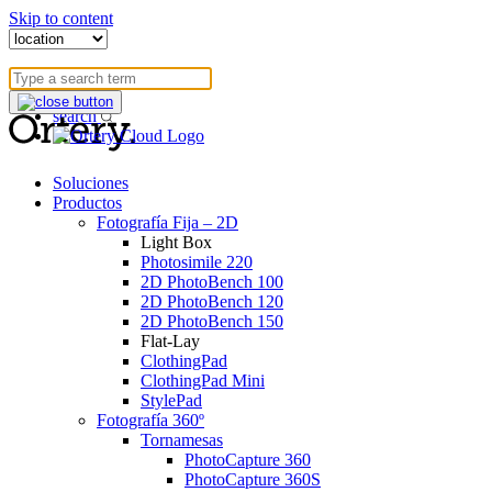
Skip to content
blog
userportal
search
Soluciones
Productos
Fotografía Fija – 2D
Light Box
Photosimile 220
2D PhotoBench 100
2D PhotoBench 120
2D PhotoBench 150
Flat-Lay
ClothingPad
ClothingPad Mini
StylePad
Fotografía 360º
Tornamesas
PhotoCapture 360
PhotoCapture 360S