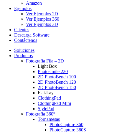
Amazon
Ejemplos
Ver Ejemplos 2D
Ver Ejemplos 360
Ver Ejemplos 3D
Clientes
Descarga Software
Contáctenos
Soluciones
Productos
Fotografía Fija – 2D
Light Box
Photosimile 220
2D PhotoBench 100
2D PhotoBench 120
2D PhotoBench 150
Flat-Lay
ClothingPad
ClothingPad Mini
StylePad
Fotografía 360º
Tornamesas
PhotoCapture 360
PhotoCapture 360S