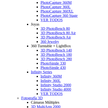
PhotoCapture 360M
PhotoCapture 360L
PhotoCapture 360XL
PhotoCapture 360 Stage
VER TODOS
Joyas
3D PhotoBench 80
3D PhotoBench 80 Air
3D PhotoBench Air
360 Jewelry
360 Turntable + LightBox
3D PhotoBench 140
3D PhotoBench 180
3D PhotoBench 280
PhotoSimile 330
PhotoSimile 430
Infinity Series
Infinity 360M
Infinity 360L
Infinity Studio 2000
Infinity Studio 4000
VER TODOS
Fotografía 3D
Cámaras Múltiples
3D MultiArm 2000