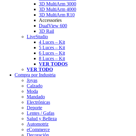
3D MultiArm 3000
3D MultiArm 4000
3D MultiArm R10
Accessories
DualView 600
3D Rail
LiveStudio
4 Luces – Kit
5 Luces – Kit
6 Luces – Kit
8 Luces – Kit
VER TODOS
VER TODO
Compra por Industria
Joyas
Calzado
Moda
Mandado
Electrónicas
Deporte
Lentes / Gafas
Salud y Belleza
Automotriz
eCommerce
Decoración