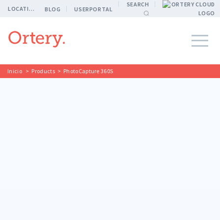
SEARCH
LOCATION
BLOG
USERPORTAL
Inicio
>
Products
>
PhotoCapture 360S