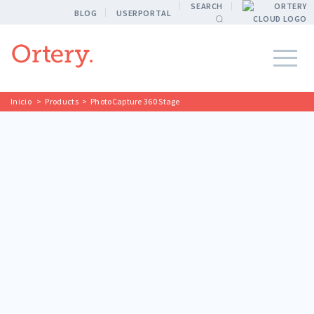
SEARCH
BLOG
USERPORTAL
Inicio
>
Products
>
PhotoCapture 360 Stage