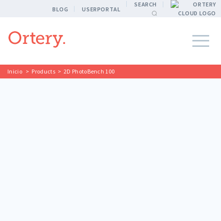
SEARCH
BLOG
USERPORTAL
Inicio
>
Products
>
2D PhotoBench 100