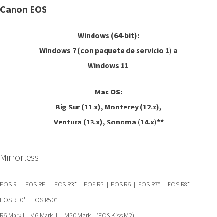
Canon EOS
Windows (64-bit):
Windows 7 (con paquete de servicio 1) a
Windows 11
Mac OS:
Big Sur (11.x), Monterey (12.x),
Ventura (13.x), Sonoma (14.x)**
Mirrorless
EOS R | EOS RP | EOS R3* | EOS R5 | EOS R6 | EOS R7* | EOS R8*
EOS R10* | EOS R50*
R6 Mark II | M6 Mark II | M50 Mark II (EOS Kiss M2)