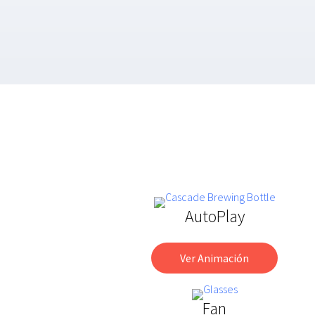
AutoPlay
Ver Animación
Fan