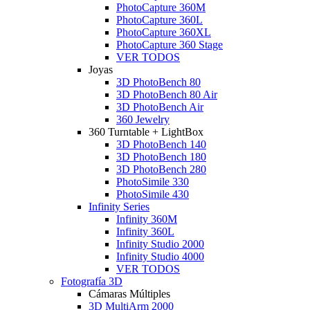
PhotoCapture 360M
PhotoCapture 360L
PhotoCapture 360XL
PhotoCapture 360 Stage
VER TODOS
Joyas
3D PhotoBench 80
3D PhotoBench 80 Air
3D PhotoBench Air
360 Jewelry
360 Turntable + LightBox
3D PhotoBench 140
3D PhotoBench 180
3D PhotoBench 280
PhotoSimile 330
PhotoSimile 430
Infinity Series
Infinity 360M
Infinity 360L
Infinity Studio 2000
Infinity Studio 4000
VER TODOS
Fotografía 3D
Cámaras Múltiples
3D MultiArm 2000