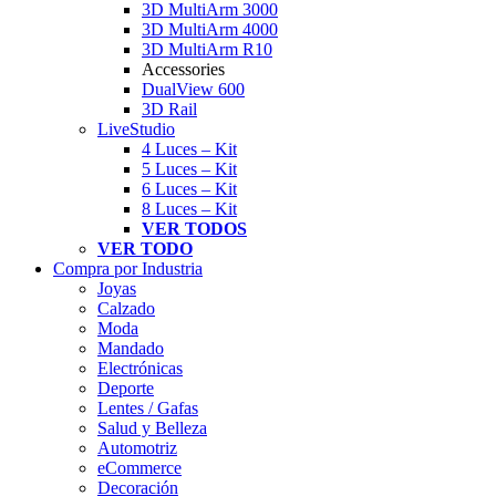
3D MultiArm 3000
3D MultiArm 4000
3D MultiArm R10
Accessories
DualView 600
3D Rail
LiveStudio
4 Luces – Kit
5 Luces – Kit
6 Luces – Kit
8 Luces – Kit
VER TODOS
VER TODO
Compra por Industria
Joyas
Calzado
Moda
Mandado
Electrónicas
Deporte
Lentes / Gafas
Salud y Belleza
Automotriz
eCommerce
Decoración