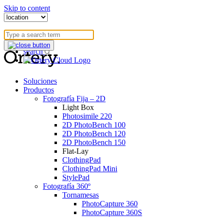
Skip to content
blog
userportal
search
Soluciones
Productos
Fotografía Fija – 2D
Light Box
Photosimile 220
2D PhotoBench 100
2D PhotoBench 120
2D PhotoBench 150
Flat-Lay
ClothingPad
ClothingPad Mini
StylePad
Fotografía 360º
Tornamesas
PhotoCapture 360
PhotoCapture 360S