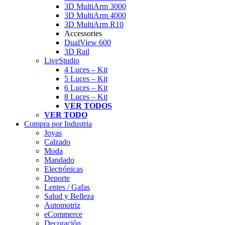
3D MultiArm 3000
3D MultiArm 4000
3D MultiArm R10
Accessories
DualView 600
3D Rail
LiveStudio
4 Luces – Kit
5 Luces – Kit
6 Luces – Kit
8 Luces – Kit
VER TODOS
VER TODO
Compra por Industria
Joyas
Calzado
Moda
Mandado
Electrónicas
Deporte
Lentes / Gafas
Salud y Belleza
Automotriz
eCommerce
Decoración