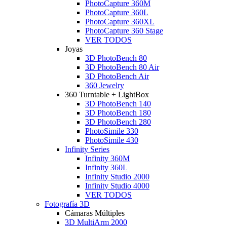
PhotoCapture 360M
PhotoCapture 360L
PhotoCapture 360XL
PhotoCapture 360 Stage
VER TODOS
Joyas
3D PhotoBench 80
3D PhotoBench 80 Air
3D PhotoBench Air
360 Jewelry
360 Turntable + LightBox
3D PhotoBench 140
3D PhotoBench 180
3D PhotoBench 280
PhotoSimile 330
PhotoSimile 430
Infinity Series
Infinity 360M
Infinity 360L
Infinity Studio 2000
Infinity Studio 4000
VER TODOS
Fotografía 3D
Cámaras Múltiples
3D MultiArm 2000