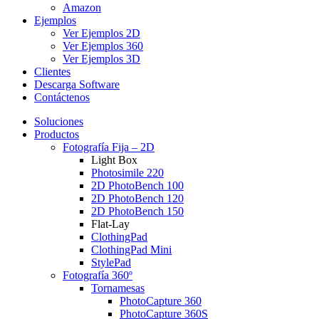
Amazon
Ejemplos
Ver Ejemplos 2D
Ver Ejemplos 360
Ver Ejemplos 3D
Clientes
Descarga Software
Contáctenos
Soluciones
Productos
Fotografía Fija – 2D
Light Box
Photosimile 220
2D PhotoBench 100
2D PhotoBench 120
2D PhotoBench 150
Flat-Lay
ClothingPad
ClothingPad Mini
StylePad
Fotografía 360º
Tornamesas
PhotoCapture 360
PhotoCapture 360S