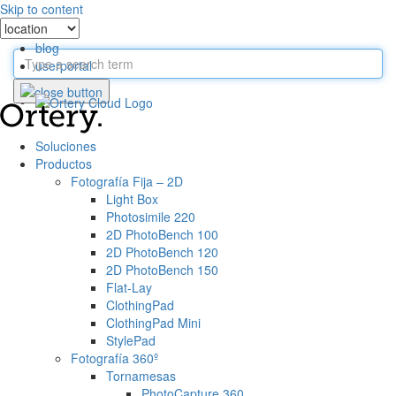
Skip to content
blog
userportal
search
Soluciones
Productos
Fotografía Fija – 2D
Light Box
Photosimile 220
2D PhotoBench 100
2D PhotoBench 120
2D PhotoBench 150
Flat-Lay
ClothingPad
ClothingPad Mini
StylePad
Fotografía 360º
Tornamesas
PhotoCapture 360