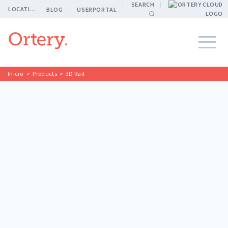
SEARCH
LOCATION
BLOG
USERPORTAL
Inicio
>
Products
>
3D Rail