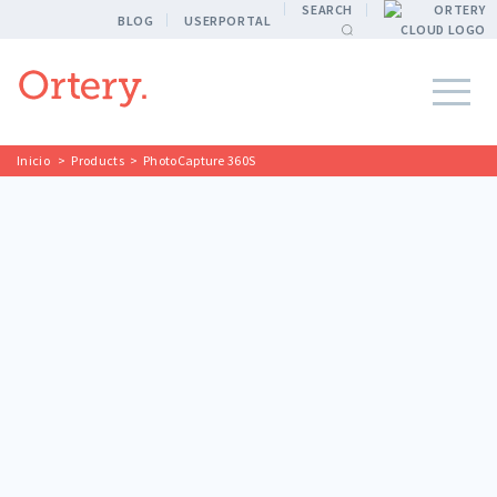
SEARCH
BLOG
USERPORTAL
Inicio
>
Products
>
PhotoCapture 360S