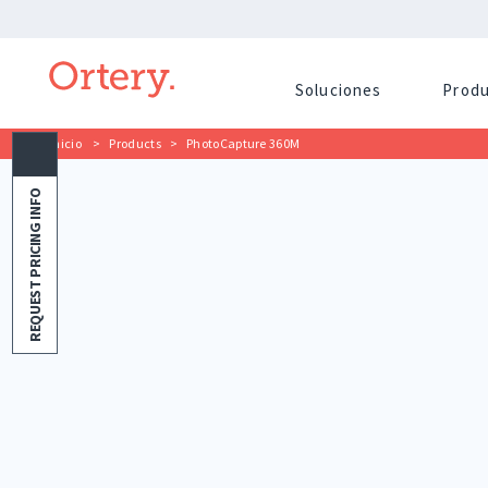
Soluciones
Prod
Inicio
>
Products
>
PhotoCapture 360M
REQUEST PRICING INFO