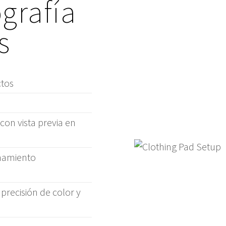
grafía
s
ctos
on vista previa en
enamiento
precisión de color y