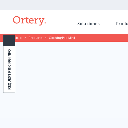
Soluciones
Prod
Inicio
>
Products
>
ClothingPad Mini
REQUEST PRICING INFO