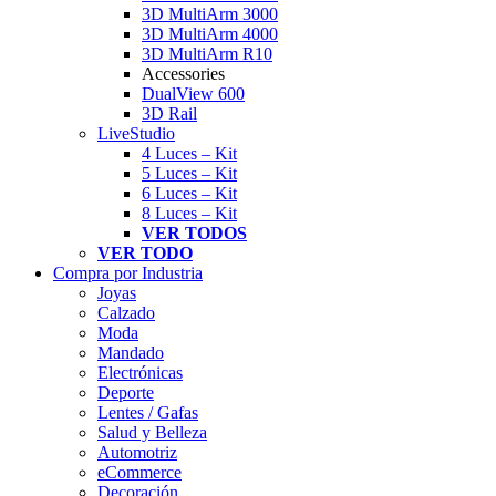
3D MultiArm 3000
3D MultiArm 4000
3D MultiArm R10
Accessories
DualView 600
3D Rail
LiveStudio
4 Luces – Kit
5 Luces – Kit
6 Luces – Kit
8 Luces – Kit
VER TODOS
VER TODO
Compra por Industria
Joyas
Calzado
Moda
Mandado
Electrónicas
Deporte
Lentes / Gafas
Salud y Belleza
Automotriz
eCommerce
Decoración