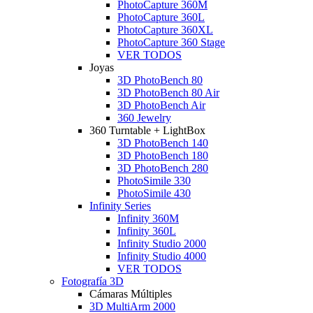
PhotoCapture 360M
PhotoCapture 360L
PhotoCapture 360XL
PhotoCapture 360 Stage
VER TODOS
Joyas
3D PhotoBench 80
3D PhotoBench 80 Air
3D PhotoBench Air
360 Jewelry
360 Turntable + LightBox
3D PhotoBench 140
3D PhotoBench 180
3D PhotoBench 280
PhotoSimile 330
PhotoSimile 430
Infinity Series
Infinity 360M
Infinity 360L
Infinity Studio 2000
Infinity Studio 4000
VER TODOS
Fotografía 3D
Cámaras Múltiples
3D MultiArm 2000