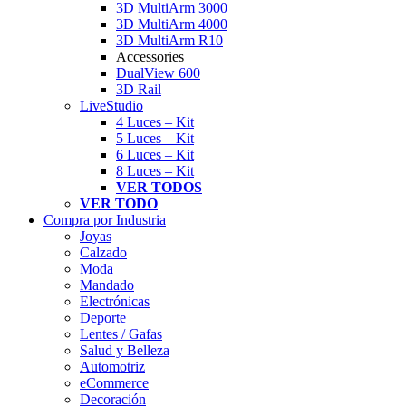
3D MultiArm 3000
3D MultiArm 4000
3D MultiArm R10
Accessories
DualView 600
3D Rail
LiveStudio
4 Luces – Kit
5 Luces – Kit
6 Luces – Kit
8 Luces – Kit
VER TODOS
VER TODO
Compra por Industria
Joyas
Calzado
Moda
Mandado
Electrónicas
Deporte
Lentes / Gafas
Salud y Belleza
Automotriz
eCommerce
Decoración