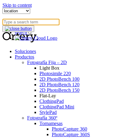
Skip to content
blog
userportal
search
Soluciones
Productos
Fotografía Fija – 2D
Light Box
Photosimile 220
2D PhotoBench 100
2D PhotoBench 120
2D PhotoBench 150
Flat-Lay
ClothingPad
ClothingPad Mini
StylePad
Fotografía 360º
Tornamesas
PhotoCapture 360
PhotoCapture 360S