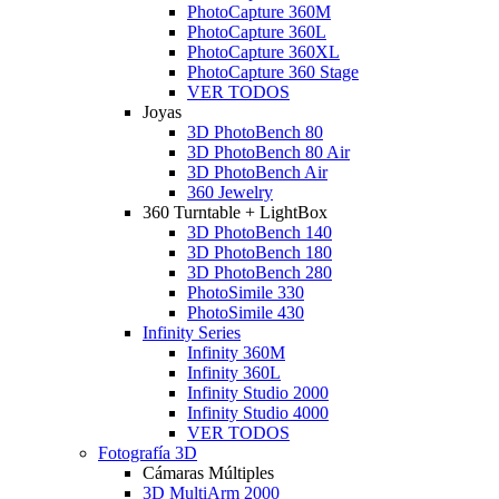
PhotoCapture 360M
PhotoCapture 360L
PhotoCapture 360XL
PhotoCapture 360 Stage
VER TODOS
Joyas
3D PhotoBench 80
3D PhotoBench 80 Air
3D PhotoBench Air
360 Jewelry
360 Turntable + LightBox
3D PhotoBench 140
3D PhotoBench 180
3D PhotoBench 280
PhotoSimile 330
PhotoSimile 430
Infinity Series
Infinity 360M
Infinity 360L
Infinity Studio 2000
Infinity Studio 4000
VER TODOS
Fotografía 3D
Cámaras Múltiples
3D MultiArm 2000