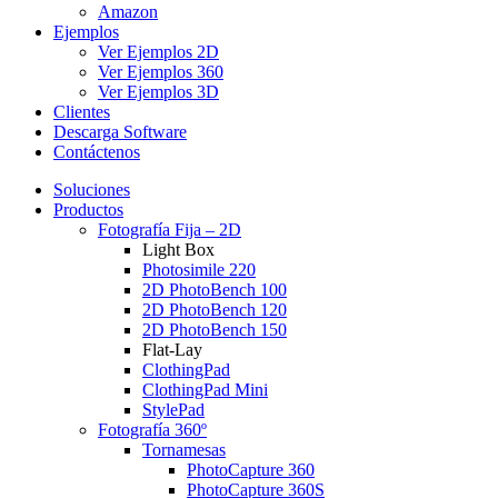
Amazon
Ejemplos
Ver Ejemplos 2D
Ver Ejemplos 360
Ver Ejemplos 3D
Clientes
Descarga Software
Contáctenos
Soluciones
Productos
Fotografía Fija – 2D
Light Box
Photosimile 220
2D PhotoBench 100
2D PhotoBench 120
2D PhotoBench 150
Flat-Lay
ClothingPad
ClothingPad Mini
StylePad
Fotografía 360º
Tornamesas
PhotoCapture 360
PhotoCapture 360S