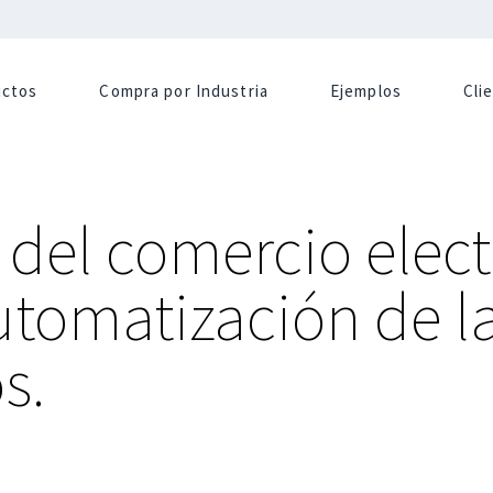
uctos
Compra por Industria
Ejemplos
Cli
 del comercio elec
utomatización de la
s.