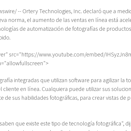
ewswire/ -- Ortery Technologies, Inc. declaró que a med
eva norma, el aumento de las ventas en línea está acel
nologías de automatización de fotografías de productos
pido.
ayer" src="https://www.youtube.com/embed/IHSyzJn8m
n="allowfullscreen">
grafía integradas que utilizan software para agilizar la
l cliente en línea. Cualquiera puede utilizar sus soluci
e sus habilidades fotográficas, para crear vistas de pr
aben que existe este tipo de tecnología fotográfica", di