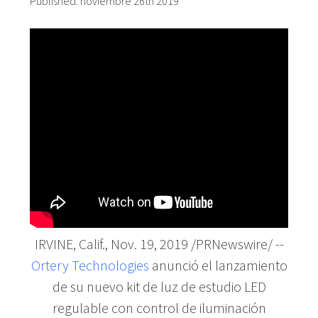
Published:
noviembre 26th 2019
IRVINE, Calif.
,
Nov. 19, 2019
/PRNewswire/ --
Ortery Technologies
anunció el lanzamiento
de su nuevo kit de luz de estudio LED
regulable con control de iluminación