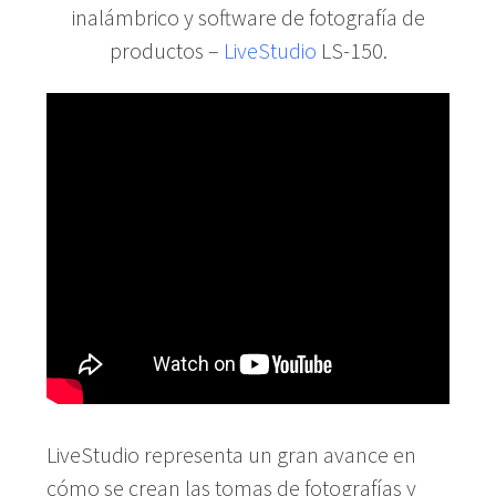
inalámbrico y software de fotografía de
productos –
LiveStudio
LS-150.
LiveStudio representa un gran avance en
cómo se crean las tomas de fotografías y